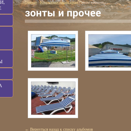
И,
Главная
/
Фотогалерея наших работ
/
зонты и прочее
Е
зонты и прочее
Ы
А
← Вернуться назад к списку альбомов